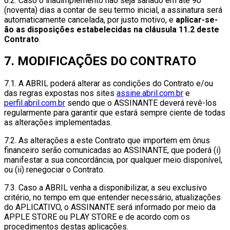
6.2. Caso o inadimplemento não seja sanado em até 90
(noventa) dias a contar de seu termo inicial, a assinatura será
automaticamente cancelada, por justo motivo, e
aplicar-se-
ão as disposições estabelecidas na cláusula 11.2 deste
Contrato
.
7. MODIFICAÇÕES DO CONTRATO
7.1. A ABRIL poderá alterar as condições do Contrato e/ou
das regras expostas nos sites
assine.abril.com.br
e
perfil.abril.com.br
sendo que o ASSINANTE deverá revê-los
regularmente para garantir que estará sempre ciente de todas
as alterações implementadas.
7.2. As alterações a este Contrato que importem em ônus
financeiro serão comunicadas ao ASSINANTE, que poderá (i)
manifestar a sua concordância, por qualquer meio disponível,
ou (ii) renegociar o Contrato.
7.3. Caso a ABRIL venha a disponibilizar, a seu exclusivo
critério, no tempo em que entender necessário, atualizações
do APLICATIVO, o ASSINANTE será informado por meio da
APPLE STORE ou PLAY STORE e de acordo com os
procedimentos destas aplicações.