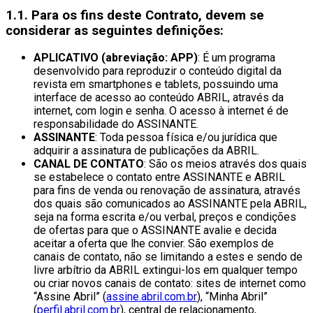
1.1. Para os fins deste Contrato, devem se
considerar as seguintes definições:
APLICATIVO (abreviação: APP)
: É um programa
desenvolvido para reproduzir o conteúdo digital da
revista em smartphones e tablets, possuindo uma
interface de acesso ao conteúdo ABRIL, através da
internet, com login e senha. O acesso à internet é de
responsabilidade do ASSINANTE.
ASSINANTE
: Toda pessoa física e/ou jurídica que
adquirir a assinatura de publicações da ABRIL.
CANAL DE CONTATO
: São os meios através dos quais
se estabelece o contato entre ASSINANTE e ABRIL
para fins de venda ou renovação de assinatura, através
dos quais são comunicados ao ASSINANTE pela ABRIL,
seja na forma escrita e/ou verbal, preços e condições
de ofertas para que o ASSINANTE avalie e decida
aceitar a oferta que lhe convier. São exemplos de
canais de contato, não se limitando a estes e sendo de
livre arbítrio da ABRIL extingui-los em qualquer tempo
ou criar novos canais de contato: sites de internet como
“Assine Abril” (
assine.abril.com.br
), “Minha Abril”
(
perfil.abril.com.br
), central de relacionamento,