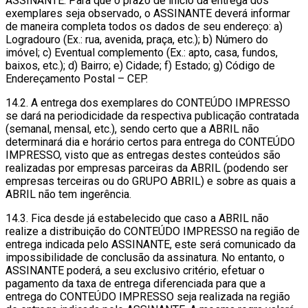
ASSINANTE. Para que o prazo de início da entrega dos
exemplares seja observado, o ASSINANTE deverá informar
de maneira completa todos os dados de seu endereço: a)
Logradouro (Ex.: rua, avenida, praça, etc.); b) Número do
imóvel; c) Eventual complemento (Ex.: apto, casa, fundos,
baixos, etc.); d) Bairro; e) Cidade; f) Estado; g) Código de
Endereçamento Postal – CEP.
14.2. A entrega dos exemplares do CONTEÚDO IMPRESSO
se dará na periodicidade da respectiva publicação contratada
(semanal, mensal, etc.), sendo certo que a ABRIL não
determinará dia e horário certos para entrega do CONTEÚDO
IMPRESSO, visto que as entregas destes conteúdos são
realizadas por empresas parceiras da ABRIL (podendo ser
empresas terceiras ou do GRUPO ABRIL) e sobre as quais a
ABRIL não tem ingerência.
14.3. Fica desde já estabelecido que caso a ABRIL não
realize a distribuição do CONTEÚDO IMPRESSO na região de
entrega indicada pelo ASSINANTE, este será comunicado da
impossibilidade de conclusão da assinatura. No entanto, o
ASSINANTE poderá, a seu exclusivo critério, efetuar o
pagamento da taxa de entrega diferenciada para que a
entrega do CONTEÚDO IMPRESSO seja realizada na região