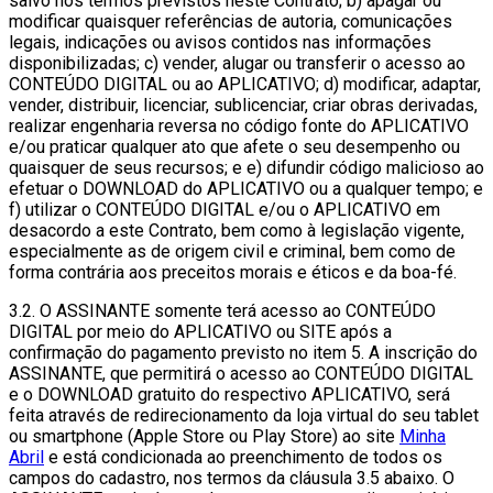
salvo nos termos previstos neste Contrato; b) apagar ou
modificar quaisquer referências de autoria, comunicações
legais, indicações ou avisos contidos nas informações
disponibilizadas; c) vender, alugar ou transferir o acesso ao
CONTEÚDO DIGITAL ou ao APLICATIVO; d) modificar, adaptar,
vender, distribuir, licenciar, sublicenciar, criar obras derivadas,
realizar engenharia reversa no código fonte do APLICATIVO
e/ou praticar qualquer ato que afete o seu desempenho ou
quaisquer de seus recursos; e e) difundir código malicioso ao
efetuar o DOWNLOAD do APLICATIVO ou a qualquer tempo; e
f) utilizar o CONTEÚDO DIGITAL e/ou o APLICATIVO em
desacordo a este Contrato, bem como à legislação vigente,
especialmente as de origem civil e criminal, bem como de
forma contrária aos preceitos morais e éticos e da boa-fé.
3.2. O ASSINANTE somente terá acesso ao CONTEÚDO
DIGITAL por meio do APLICATIVO ou SITE após a
confirmação do pagamento previsto no item 5. A inscrição do
ASSINANTE, que permitirá o acesso ao CONTEÚDO DIGITAL
e o DOWNLOAD gratuito do respectivo APLICATIVO, será
feita através de redirecionamento da loja virtual do seu tablet
ou smartphone (Apple Store ou Play Store) ao site
Minha
Abril
e está condicionada ao preenchimento de todos os
campos do cadastro, nos termos da cláusula 3.5 abaixo. O