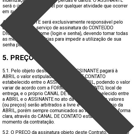
indenização por eventuais perdas e danos. O ASSINANTE
será o único responsável por qualquer atividade que ocorrer
em sua CONTA.
4.6. O ASSINANTE será exclusivamente responsável pelo
uso irregular do serviço de assinatura do CONTEÚDO
DIGITAL em seu nome (login e senha), devendo tomar todas
as medidas necessárias para impedir a utilização de sua
senha por terceiros.
5. PREÇO
5.1. Pelo objeto deste Contrato, o ASSINANTE pagará à
ABRIL o valor estipulado no CANAL DE CONTATO
estabelecido entre o ASSINANTE e a ABRIL, podendo o valor
variar de acordo com a FORMA DE PAGAMENTO, local de
entrega, e o próprio CANAL DE CONTATO estabelecido entre
a ABRIL e o ASSINANTE no ato da contratação. Os valores
(ou preços) serão arbitrados a livre e exclusivo critério da
ABRIL, porém sempre comunicados ao ASSINANTE de forma
clara, através do CANAL DE CONTATO estabelecido no
momento da contratação.
5.2. O PREÇO da assinatura objeto deste Contrato, celebrado