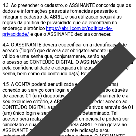
4.3. Ao preencher o cadastro, o ASSINANTE concorda que os
dados e informações pessoais fornecidas passarão a
integrar o cadastro da ABRIL, e sua utilização seguirá as
regras da política de privacidade que se encontram no
endereço eletrônico
https://abril.com.br/politica-de-
privacidade/
e que o ASSINANTE declara conhecer.
4.4. O ASSINANTE deverá especificar uma identificação de
acesso (“login”) que deverá ser obrigatoriamente um e-mail
válido e uma senha que, conjuntamente, serão as chaves para
o acesso ao CONTEÚDO DIGITAL. O ASSINANTE deverá zelar
pela confidencialidade e adequada utilização de seu login e
senha, bem como do conteúdo da(s) Revista(s).
4.5. A CONTA poderá ser utilizada em apenas 01 (uma)
conexão ao serviço com login e senha com acesso através
de apenas 01 (um) dispositivo por vez. Ocasionalmente e a
seu exclusivo critério, a ABRIL poderá conceder acesso ao
CONTEÚDO DIGITAL a um ou mais dispositivos através de 01
(um) único login e senha, por tempo indeterminado. Tal
acesso será realizado em caráter promocional e poderá ser
cancelado a qualquer momento pela ABRIL e não gerará ao
ASSINANTE qualquer direito de reivindicação e/ou