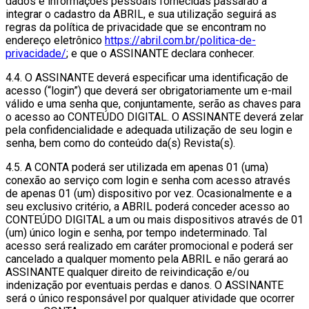
dados e informações pessoais fornecidas passarão a
integrar o cadastro da ABRIL, e sua utilização seguirá as
regras da política de privacidade que se encontram no
endereço eletrônico
https://abril.com.br/politica-de-
privacidade/
; e que o ASSINANTE declara conhecer.
4.4. O ASSINANTE deverá especificar uma identificação de
acesso (“login”) que deverá ser obrigatoriamente um e-mail
válido e uma senha que, conjuntamente, serão as chaves para
o acesso ao CONTEÚDO DIGITAL. O ASSINANTE deverá zelar
pela confidencialidade e adequada utilização de seu login e
senha, bem como do conteúdo da(s) Revista(s).
4.5. A CONTA poderá ser utilizada em apenas 01 (uma)
conexão ao serviço com login e senha com acesso através
de apenas 01 (um) dispositivo por vez. Ocasionalmente e a
seu exclusivo critério, a ABRIL poderá conceder acesso ao
CONTEÚDO DIGITAL a um ou mais dispositivos através de 01
(um) único login e senha, por tempo indeterminado. Tal
acesso será realizado em caráter promocional e poderá ser
cancelado a qualquer momento pela ABRIL e não gerará ao
ASSINANTE qualquer direito de reivindicação e/ou
indenização por eventuais perdas e danos. O ASSINANTE
será o único responsável por qualquer atividade que ocorrer