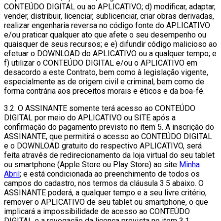
CONTEÚDO DIGITAL ou ao APLICATIVO; d) modificar, adaptar,
vender, distribuir, licenciar, sublicenciar, criar obras derivadas,
realizar engenharia reversa no código fonte do APLICATIVO
e/ou praticar qualquer ato que afete o seu desempenho ou
quaisquer de seus recursos; e e) difundir código malicioso ao
efetuar o DOWNLOAD do APLICATIVO ou a qualquer tempo; e
f) utilizar o CONTEÚDO DIGITAL e/ou o APLICATIVO em
desacordo a este Contrato, bem como à legislação vigente,
especialmente as de origem civil e criminal, bem como de
forma contrária aos preceitos morais e éticos e da boa-fé.
3.2. O ASSINANTE somente terá acesso ao CONTEÚDO
DIGITAL por meio do APLICATIVO ou SITE após a
confirmação do pagamento previsto no item 5. A inscrição do
ASSINANTE, que permitirá o acesso ao CONTEÚDO DIGITAL
e o DOWNLOAD gratuito do respectivo APLICATIVO, será
feita através de redirecionamento da loja virtual do seu tablet
ou smartphone (Apple Store ou Play Store) ao site
Minha
Abril
; e está condicionada ao preenchimento de todos os
campos do cadastro, nos termos da cláusula 3.5 abaixo. O
ASSINANTE poderá, a qualquer tempo e a seu livre critério,
remover o APLICATIVO de seu tablet ou smartphone, o que
implicará a impossibilidade de acesso ao CONTEÚDO
DIGITAL e a revogação da licença prevista no item 3.1,