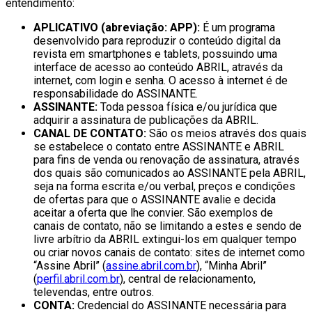
entendimento:
APLICATIVO (abreviação: APP):
É um programa
desenvolvido para reproduzir o conteúdo digital da
revista em smartphones e tablets, possuindo uma
interface de acesso ao conteúdo ABRIL, através da
internet, com login e senha. O acesso à internet é de
responsabilidade do ASSINANTE.
ASSINANTE:
Toda pessoa física e/ou jurídica que
adquirir a assinatura de publicações da ABRIL.
CANAL DE CONTATO:
São os meios através dos quais
se estabelece o contato entre ASSINANTE e ABRIL
para fins de venda ou renovação de assinatura, através
dos quais são comunicados ao ASSINANTE pela ABRIL,
seja na forma escrita e/ou verbal, preços e condições
de ofertas para que o ASSINANTE avalie e decida
aceitar a oferta que lhe convier. São exemplos de
canais de contato, não se limitando a estes e sendo de
livre arbítrio da ABRIL extingui-los em qualquer tempo
ou criar novos canais de contato: sites de internet como
“Assine Abril” (
assine.abril.com.br
), “Minha Abril”
(
perfil.abril.com.br
), central de relacionamento,
televendas, entre outros.
CONTA:
Credencial do ASSINANTE necessária para