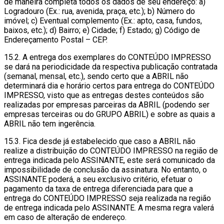
de maneira completa todos os dados de seu endereço: a)
Logradouro (Ex.: rua, avenida, praça, etc.); b) Número do
imóvel; c) Eventual complemento (Ex.: apto, casa, fundos,
baixos, etc.); d) Bairro; e) Cidade; f) Estado; g) Código de
Endereçamento Postal – CEP.
15.2. A entrega dos exemplares do CONTEÚDO IMPRESSO
se dará na periodicidade da respectiva publicação contratada
(semanal, mensal, etc.), sendo certo que a ABRIL não
determinará dia e horário certos para entrega do CONTEÚDO
IMPRESSO, visto que as entregas destes conteúdos são
realizadas por empresas parceiras da ABRIL (podendo ser
empresas terceiras ou do GRUPO ABRIL) e sobre as quais a
ABRIL não tem ingerência.
15.3. Fica desde já estabelecido que caso a ABRIL não
realize a distribuição do CONTEÚDO IMPRESSO na região de
entrega indicada pelo ASSINANTE, este será comunicado da
impossibilidade de conclusão da assinatura. No entanto, o
ASSINANTE poderá, a seu exclusivo critério, efetuar o
pagamento da taxa de entrega diferenciada para que a
entrega do CONTEÚDO IMPRESSO seja realizada na região
de entrega indicada pelo ASSINANTE. A mesma regra valerá
em caso de alteração de endereço.