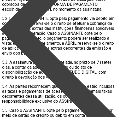
cobrados de acordo com a FORMA DE PAGAMENTO
escolhida pelo ASSINANTE no momento da assinatura.
5.2.1. Caso o ASSINANTE opte pelo pagamento via débito em
conta, a ABRIL reserva-se o direito de efetuar a cobrança de
eventuais taxas extras das instituições financeiras aplicáveis
a este tipo de operação. Caso o ASSINANTE opte pelo
pagamento via boleto, o pagamento poderá ser realizado à
vista; em caso de parcelamento, a ABRIL reserva-se o direito
de aplicar eventuais taxas extras decorrentes da emissão e
envio dos boletos.
5.3. A assinatura poderá ser cancelada, no prazo de 7 (sete)
dias, a contar da adesão ao Contrato ou do ato de
disponibilização de acesso ao CONTEÚDO DIGITAL, com
direito à devolução dos valores pagos.
5.4. As partes reconhecem que no PREÇO não estão incluídas
as taxas e pagamentos de acesso à internet e demais taxas
decorrentes dessa utilização, os quais são de
responsabilidade exclusiva do ASSINANTE.
5.5. Caso o ASSINANTE opte pelo pagamento do PREÇO por
meio de cartão de crédito ou débito em conta corrente, a