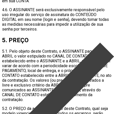
em sua CONTA.
4.6. O ASSINANTE será exclusivamente responsável pelo
uso irregular do serviço de assinatura do CONTEÚDO
DIGITAL em seu nome (login e senha), devendo tomar todas
as medidas necessárias para impedir a utilização de sua
senha por terceiros.
5. PREÇO
5.1. Pelo objeto deste Contrato, o ASSINANTE pagará à
ABRIL o valor estipulado no CANAL DE CONTATO
estabelecido entre o ASSINANTE e a ABRIL, podendo o valor
variar de acordo com a periodicidade escolhida, FORMA DE
PAGAMENTO, local de entrega, e o próprio CANAL DE
CONTATO estabelecido entre a ABRIL e o ASSINANTE, no ato
da contratação. Os valores (ou preços) serão arbitrados a
livre e exclusivo critério da ABRIL, porém sempre
comunicados ao ASSINANTE de forma clara, através do
CANAL DE CONTATO estabelecido no momento da
contratação.
5.2. O PREÇO da assinatura objeto deste Contrato, qual seja
modelo vigenciado, bem como todos os encargos, serão