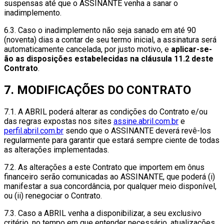
suspensas até que o ASSINANTE venha a sanar o
inadimplemento.
6.3. Caso o inadimplemento não seja sanado em até 90
(noventa) dias a contar de seu termo inicial, a assinatura será
automaticamente cancelada, por justo motivo, e
aplicar-se-
ão as disposições estabelecidas na cláusula 11.2 deste
Contrato
.
7. MODIFICAÇÕES DO CONTRATO
7.1. A ABRIL poderá alterar as condições do Contrato e/ou
das regras expostas nos sites
assine.abril.com.br
e
perfil.abril.com.br
sendo que o ASSINANTE deverá revê-los
regularmente para garantir que estará sempre ciente de todas
as alterações implementadas.
7.2. As alterações a este Contrato que importem em ônus
financeiro serão comunicadas ao ASSINANTE, que poderá (i)
manifestar a sua concordância, por qualquer meio disponível,
ou (ii) renegociar o Contrato.
7.3. Caso a ABRIL venha a disponibilizar, a seu exclusivo
critério, no tempo em que entender necessário, atualizações